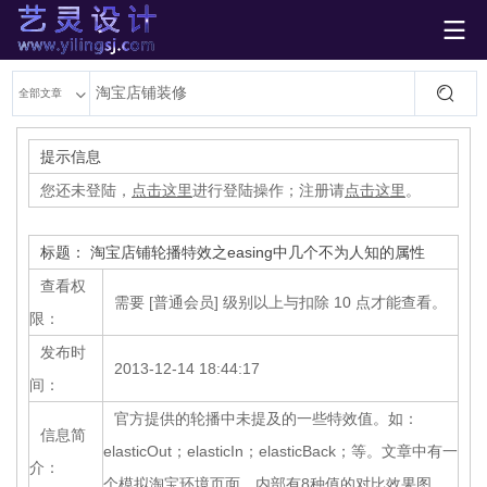

艺灵设计
全部文章
提示信息
您还未登陆，
点击这里
进行登陆操作；注册请
点击这里
。
标题： 淘宝店铺轮播特效之easing中几个不为人知的属性
查看权
需要 [普通会员] 级别以上与扣除 10 点才能查看。
限：
发布时
2013-12-14 18:44:17
间：
官方提供的轮播中未提及的一些特效值。如：
信息简
elasticOut；elasticIn；elasticBack；等。文章中有一
介：
个模拟淘宝环境页面，内部有8种值的对比效果图。