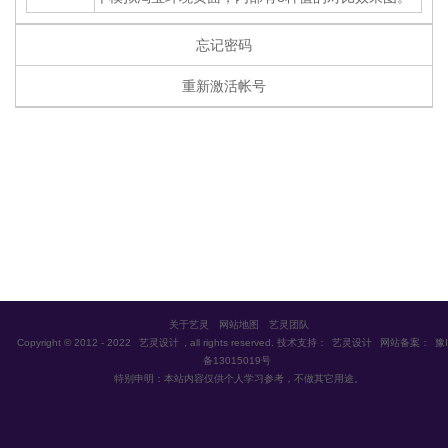
忘记密码
重新激活帐号
关于艺灵
网站地图
艺灵团队
Copyright © 2012 - 2022
艺灵设计
, all rights reserved. 技术支持：
艺灵设计
网站备案：
豫I
备13015019号
特别申明：本站内容仅供个人学习参考，不做其它用途。


首页
VIP视频