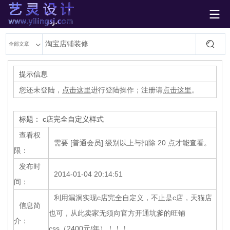

艺灵设计
全部文章
提示信息
您还未登陆，
点击这里
进行登陆操作；注册请
点击这里
。
标题： c店完全自定义样式
查看权
需要 [普通会员] 级别以上与扣除 20 点才能查看。
限：
发布时
2014-01-04 20:14:51
间：
利用漏洞实现c店完全自定义，不止是c店，天猫店
信息简
也可，从此卖家无须向官方开通坑爹的旺铺
介：
css（2400元/年）！！！