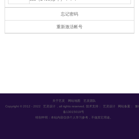
忘记密码
重新激活帐号
关于艺灵
网站地图
艺灵团队
Copyright © 2012 - 2022
艺灵设计
, all rights reserved. 技术支持：
艺灵设计
网站备案：
豫I
备13015019号
特别申明：本站内容仅供个人学习参考，不做其它用途。


首页
VIP视频