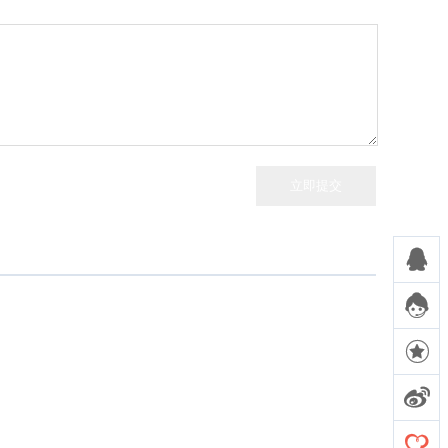




