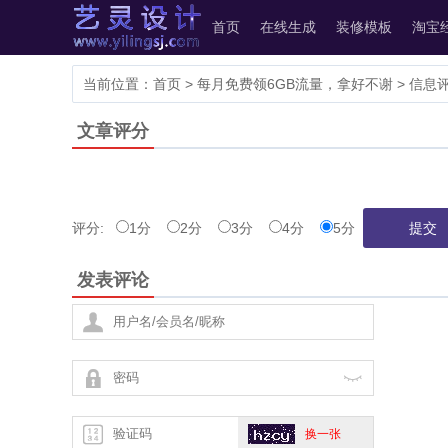
艺灵设计
首页
在线生成
装修模板
淘宝
当前位置：
首页
> 每月免费领6GB流量，拿好不谢 > 信息评
文章评分
评分:
1分
2分
3分
4分
5分
提交
发表评论



换一张