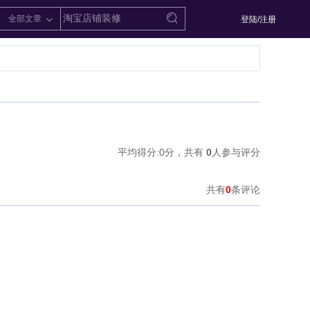
全部文章
登陆/注册
平均得分:
0
分，共有
0
人参与评分
共有
0
条评论