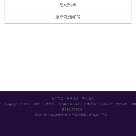
忘记密码
重新激活帐号
关于艺灵
网站地图
艺灵团队
Copyright © 2012 - 2022
艺灵设计
, all rights reserved. 技术支持：
艺灵设计
网站备案：
豫I
备13015019号
特别申明：本站内容仅供个人学习参考，不做其它用途。


首页
VIP视频