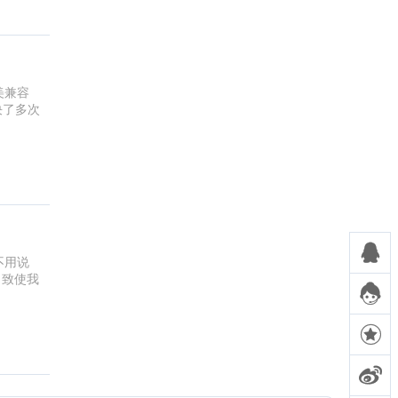
美兼容
决了多次

不用说
，致使我


