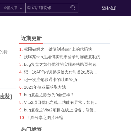
全部文章
登陆/注册
近期更新
权限破解之一键复制某sdn上的代码块
的特
浅聊某sdn是如何实现未登录时屏蔽复制的
bug复盘之如何优雅的实现表格跨页勾选
记一次APP内调起微信支付时首次成功唤醒，后面
记一次注销联通卡的吐血经历
2023年敬业福获取方法
bug复盘之除数为0会怎样？
触发)
Vite2项目优化之线上功能有异常，如何快速排查
bug复盘之Vite2项目在线上报错，修复后却意外发
工具分享之图片压缩
热门标签