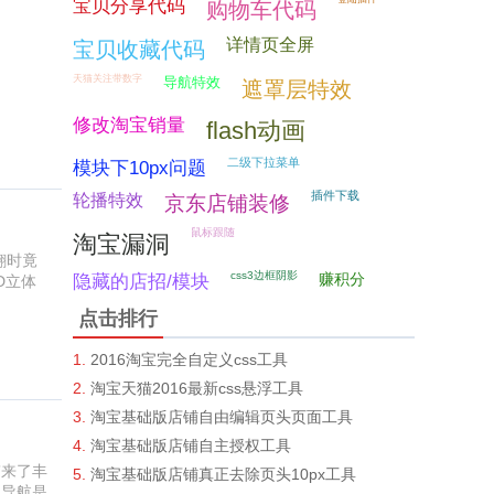
宝贝分享代码
购物车代码
详情页全屏
宝贝收藏代码
天猫关注带数字
导航特效
遮罩层特效
修改淘宝销量
flash动画
二级下拉菜单
模块下10px问题
插件下载
轮播特效
京东店铺装修
鼠标跟随
淘宝漏洞
翻时竟
css3边框阴影
赚积分
隐藏的店招/模块
D立体
点击排行
2016淘宝完全自定义css工具
淘宝天猫2016最新css悬浮工具
淘宝基础版店铺自由编辑页头页面工具
淘宝基础版店铺自主授权工具
带来了丰
淘宝基础版店铺真正去除页头10px工具
侧导航是