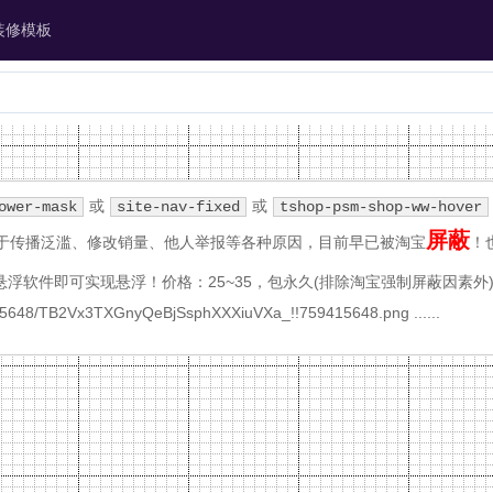
装修模板
或
或
ower-mask
site-nav-fixed
tshop-psm-shop-ww-hover
屏蔽
于传播泛滥、修改销量、他人举报等各种原因，目前早已被淘宝
！也
浮软件即可实现悬浮！价格：25~35，包永久(排除淘宝强制屏蔽因素外
5648/TB2Vx3TXGnyQeBjSsphXXXiuVXa_!!759415648.png ......