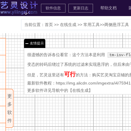
艺灵设计
帮助文档
当前位置：
首页
>>
在线生成
>>
常用工具
>>两侧悬浮工具
免
免
免
免
免
友情提示
免
最
此
费
费
费
费
费
费
新
很遗憾的告诉各位看官：这个方法本是利用
tm-isv-fl
区
机端
区
区
区
区
工
区
破
变态的转码后绕过了系统的过滤来实现悬浮的，但后来由
只
具
淘
无
多
解
可行
为
但是，艺灵这里还有
的方法：购买艺灵淘宝店铺的悬
pc
宝
自
限
功
淘
伪
鼠
阿
端
软
视
定
循
能
京
最新软件教程：https://img.alicdn.com/imgextra/i4/75941
pc
宝
淘
css3
标
间
里
列
频
退
义
环
开
鼠
鼠
阿
端
更多软件详见导航中的【在线生成】
东
天
宝
动画
滑
件
巴
表
在
下
回
导
基
滚
关
标
标
拿
里
首
猫
全
系
店
工具
全
过
鼠
巴
页
线
定
载
基
航
础
动
门
滑
滑
巴
区
页
京
屏
统
内
屏
遮
标
店
转
生
器
础
一
下
版
工
特
百
过
过
巴-
制，
链
积
东
页
自
搜
轮
罩
滑
铺
无
成
倒
版
键
拉
详
css3
具
效
叶
换
图
全
2016
接
一
尾
详
带
索
播
百叶
特
过
代
各
线
收
积
分
引
菜
情
炫酷
窗
图
片
屏
淘宝
、
转
图
(无
情
导
框
窗
效
变
码
端
藏
用
清
单
页
导航
轮
聚
特
旋
种
轮
完全
无
分
多
滚
页
航
【炫
(破
亮
区
转
2016
一
链
链
他
除
(试
导
播
光
效
转
播
自定