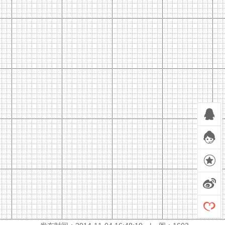




