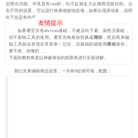
启弹出功能，毕竟是有css的，玩不起就走大众路线也挺好的。点
击不同的设置，可以进行伸展或收缩选项，如果出现滚动条，说明
向下拉还有内容。
如果看官没有div+css基础，不建议向下看。虽然没基础，
但不影响工具的使用。看官先将身份切换成
屌丝
，然后再来编
辑工具就会发现非常简单！记住，没基础的就使用
屌丝
身份，
要不然，你懂的......
下面的教程将是以神壕身份的权限来进行全面讲解。
我们先来编辑商品设置，一共有8处填写项，配图：