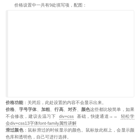
价格设置中一共有9处填写项，配图：
价格功能
：关闭后，此处设置的内容不会显示出来。
价格
、
字号
字体
、
加粗
、
行高
、
对齐
、
颜色
这些都比较简单，如果
不会修改，建议去温习下
div+css
基础，快捷通道→→
轻松学
会div+css13字体font-family属性讲解
滑过颜色
：鼠标滑过的时候显示的颜色。鼠标放此框上，会显示颜
色库和透明色，自己可进行选择。