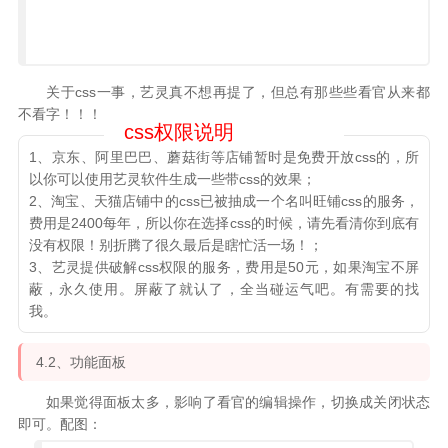
关于css一事，艺灵真不想再提了，但总有那些些看官从来都
不看字！！！
1、京东、阿里巴巴、蘑菇街等店铺暂时是免费开放css的，所
以你可以使用艺灵软件生成一些带css的效果；
2、淘宝、天猫店铺中的css已被抽成一个名叫旺铺css的服务，
费用是2400每年，所以你在选择css的时候，请先看清你到底有
没有权限！别折腾了很久最后是瞎忙活一场！；
3、艺灵提供破解css权限的服务，费用是50元，如果淘宝不屏
蔽，永久使用。屏蔽了就认了，全当碰运气吧。有需要的找
我。
4.2、功能面板
如果觉得面板太多，影响了看官的编辑操作，切换成关闭状态
即可。配图：