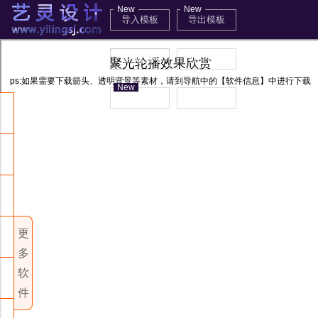
艺灵设计
免
免
免
免
免
免
最
此
费
费
费
费
费
费
新
帮助文档
装修模板
区
机端
区
区
区
区
工
区
破
只
具
淘
无
多
解
为
pc
宝
自
限
功
淘
伪
鼠
阿
端
软
视
定
循
能
京
pc
宝
淘
css3
标
间
里
列
频
退
义
环
开
鼠
鼠
阿
端
东
天
宝
动画
滑
件
巴
表
在
下
回
导
基
滚
关
标
标
拿
里
首
猫
全
系
店
工具
全
过
鼠
巴
页
线
定
载
基
航
础
动
门
滑
滑
巴
区
页
京
屏
统
内
屏
遮
标
店
转
生
器
础
一
下
版
工
特
百
过
过
巴-
制，
链
积
东
页
自
搜
轮
罩
滑
铺
无
成
倒
版
键
拉
详
css3
具
效
叶
换
图
全
2016
接
一
尾
详
带
索
播
百叶
特
过
代
各
线
收
积
分
引
菜
情
炫酷
窗
图
片
屏
淘宝
、
转
图
(无
情
导
框
窗
效
变
码
端
藏
用
清
单
页
导航
轮
聚
特
旋
种
轮
完全
无
分
多
滚
页
航
【炫
(破
亮
区
转
2016
一
链
链
他
除
(试
导
播
光
效
转
播
自定