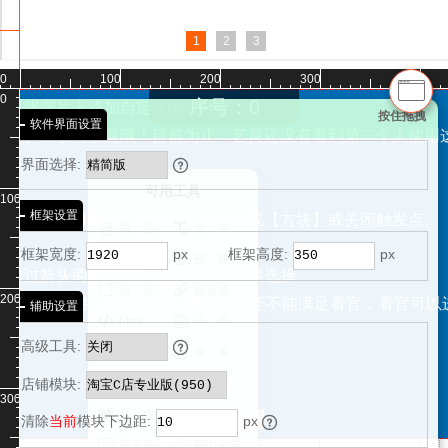
线
鼠
链
动
DIY
自
(试
酷
百
解
特
换
淘宝
接
接
更
人
超
用
航
轮
(破
180
区
义
淘宝
端
助
条)
背
动
用
版】
变
版)
效
工
更
天猫
工
工
标
空
链
全
版)
全
播
弹
解
度
css
天猫
多
链
手
景
补
版)
轮
(破
具
鼠
解
全屏
淘宝
具
具
间
接
屏
屏
出
版)
(破
多
鼠标
工
2016
淘
滑
接
全
清除
播
倒
解
标
免
全家
基础
图
图
DIY
(背
层
解
炫
滑过
具
最新
宝
0
100
200
300
400
工
免
http
table
计
版)

滑
过
桶工
版店
片
片
背
Unicode/Utf-
景)
开
版)
费
酷
n种
有
css
基
0
具
空隙
时
自定
每张图片上添加自定义html内容。
过
具
铺自
淘宝
费
边
景
8编码互转工
关
特
弹
特效
按住拖拽
效！
悬浮
础
软
清
gif
软件界面设置
图
有
由编
基础
框
具
灯
效
特效】比较有创意哦！目前为止，艺灵还没有看到第二个人使用
性
（需
软
工
版
淘
效、
除
动
片
效！
辑页
版店
件
清
特
多
赞
导
要开
具
店
宝
界面选择:
图
态
轮

件
翻
尾工
铺真
自
除
效
图
航
通
有
铺
基
会
片
炫
店
转
助/VIP
具
正去
可用工具
屏
淘
旋
正
css）
效！
自
础
100
定
20
空
定
图
铺
(破
在
有
除页
宝
清
转
视
框架设置
艺灵建议将目标列表切换成【圆点】或【方块】或关闭触发点。
主
版
会
20
在
隙
位
制
引
解
义


效！
头
商 品
文 本
店
除
木
差
后
授
店
布
视
作
导
版)
10px
制
积
员
框架宽度:
铺
热
马
滚
px
框架高度:
px
轮
权
铺


图 片
视 频
期
局
差
工
动
工具
20
模
点
全
动
标滑过箭头两种状态，还提供背景色供选择
作
工
自
分
播
滚
具
画
区
有


热 区
超链接
进
块
框
屏
轮
具
由
200
式，提供12种自带的样式效果，如果还不能满足看官，看官可以
动
淘宝
中......
辅助设置
效！
特
下
海
播
区
编
行


html
公 告
限时
特
flash/
任意
10积
边
报
两
辑
效、
免费
效
视频
高级工具:
页面
开



分
搜 索
弹 幕
距
侧
破
进
页
授
代码
万
全屏
视
工
贴
发......
解
店
头
权


店铺模块:
能
收 藏
分 享
+破解
视
具
边
购
差
淘
计
页
300
全
自定
差
悬
物


喜 欢
购物车
宝
时
面
1
2
2
3
3
清除
当前
模块下边距:
px

滚
屏
css
义
滚
浮
车
css
器
css
工
代
悬


css
(插
留言板
横向公告
动