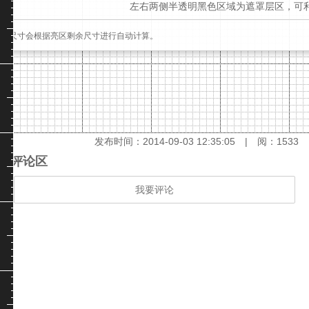
也
左右两侧半透明黑色区域为遮罩层区，
可
罩的尺寸会根据亮区剩余尺寸进行自动计算。
复
制
背景颜色:

此
区
软
数，一般情况下保持默认即可。如果想修改更多参数，请切换【身份】
件
发布时间：2014-09-03 12:35:05 | 阅：
1533
生
的时间
评论区
成
始，这中间的停留时间
我要评论
的
代
码
淘
宝、
)
天