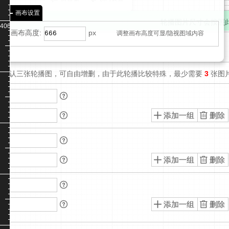
动
(插
破
权
全
具
20
码
浮
件可
(增
件
解
画布设置
限
屏
轮
88
模
超
用)
强
轮播图片尺寸会
可
C
(插
轮
400
积
块
级
版)
播、
画布高度:
px
用)
店
超级
调整画布高度可显/隐视图域内容
件
播
分
(插
图
10
px
自
图片
3D
可
10
件
片
积
定
CSS
用)
特
可
破
义
版
分
用)
解
默认三张轮播图，可自由增删，由于此轮播比较特殊，最少需要
效、
3
张
页
版
全
区
css3
屏

动
工
分
具



画
享
(淘
收
均
宝
藏

可
已
喜
开
欢
生



放)
购
成！
物

当
车
10
然，



亲